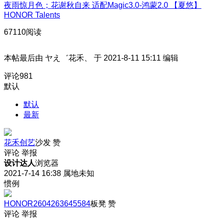
夜雨惊月色；花谢秋自来 适配Magic3.0-鸿蒙2.0 【夏悠】
HONOR Talents
67110阅读
本帖最后由 ヤえ゛花禾、 于 2021-8-11 15:11 编辑
评论
981
默认
默认
最新
花禾创艺
沙发
赞
评论
举报
设计达人
浏览器
2021-7-14 16:38
属地未知
惯例
HONOR2604263645584
板凳
赞
评论
举报