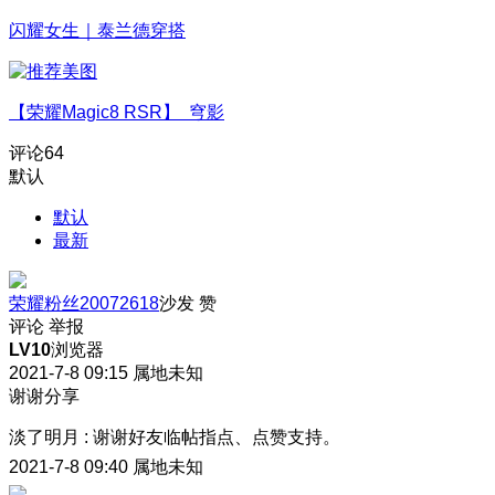
闪耀女生｜泰兰德穿搭
【荣耀Magic8 RSR】 穹影
评论
64
默认
默认
最新
荣耀粉丝20072618
沙发
赞
评论
举报
LV10
浏览器
2021-7-8 09:15
属地未知
谢谢分享
淡了明月
:
谢谢好友临帖指点、点赞支持。
2021-7-8 09:40
属地未知