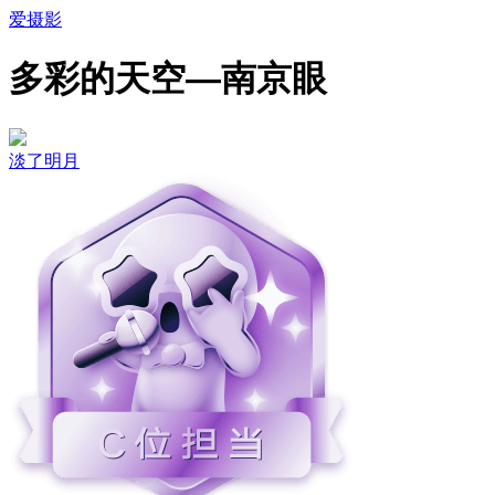
爱摄影
多彩的天空—南京眼
淡了明月