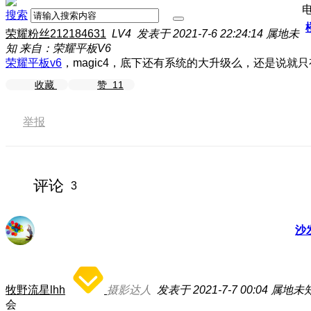
搜索
荣耀粉丝212184631
LV4
发表于 2021-7-6 22:24:14
属地未
知
来自：荣耀平板V6
荣耀平板v6
，magic4，底下还有系统的大升级么，还是说就
收藏
赞
11
举报
评论
3
沙
牧野流星lhh
摄影达人
发表于 2021-7-7 00:04
属地未
会