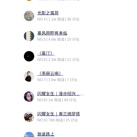
光影之孤荷
NO.4
1.1w 阅读
36 讨论
暴风雨即将来临
NO.5
4.6w 阅读
10 讨论
《暮汀》
NO.6
2.3w 阅读
12 讨论
《美丽云南》
NO.7
1.6w 阅读
7 讨论
闪耀女生｜漫步绍兴，寻找藏在老街的江南温柔
NO.8
1w 阅读
49 讨论
闪耀女生｜泰兰德穿搭
NO.9
788 阅读
15 讨论
旅途路上