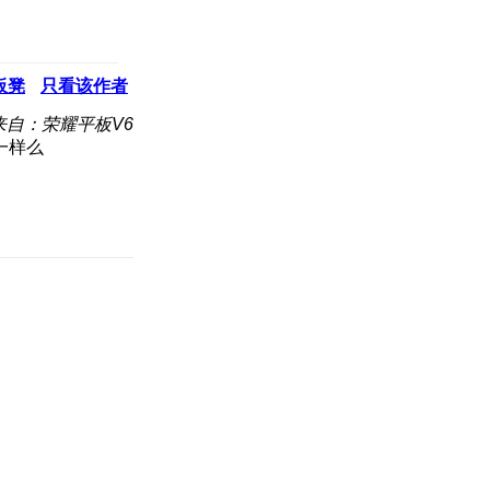
板凳
只看该作者
来自：荣耀平板V6
一样么