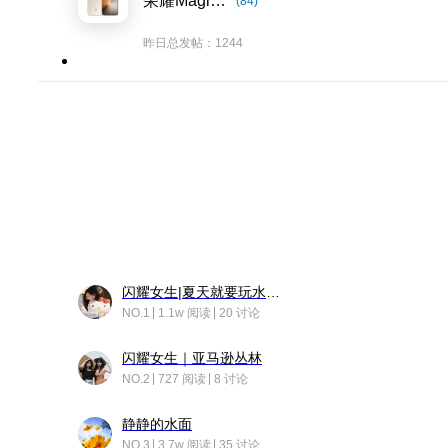
荣耀Magic8系列
(84)
昨日总发帖：1244
闪耀女生|夏天就要玩水！！
NO.1
1.1w 阅读
20 讨论
闪耀女生｜亚马逊丛林
NO.2
727 阅读
8 讨论
静静的水面
NO.3
3.7w 阅读
35 讨论