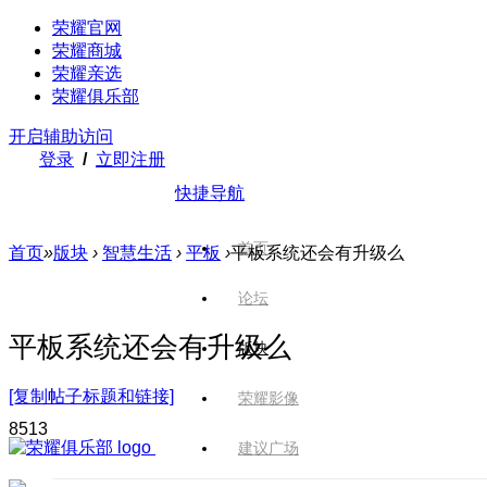
荣耀官网
荣耀商城
荣耀亲选
荣耀俱乐部
开启辅助访问
登录
/
立即注册
快捷导航
首页
首页
»
版块
›
智慧生活
›
平板
›
平板系统还会有升级么
论坛
平板系统还会有升级么
版块
[复制帖子标题和链接]
荣耀影像
851
3
建议广场