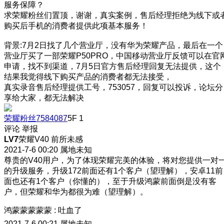
服务保障？
求荣耀粉丝们置顶，谢谢，真实案例，售后经理拒绝为线下或
购买后手机的消费者提供此项基本服务！
背景:7月2日找了几个营业厅，没有华为荣耀产品，最后在一个
营业厅买了一部荣耀P50PRO，中国移动营业厅反馈可以在官
申请，找不到渠道，7月5日官方售后经理回复无法提供，这个
结果我觉得线下购买产品的消费者都无法接受，
真实录音售后经理提供工号，753057，回复可以投诉，论坛分
享给大家，都无法解决
荣耀粉丝7584087
5F
1
评论
举报
LV7
荣耀V40 前所未感
2021-7-6 00:20
属地未知
尊贵的V40用户，为了体现荣耀完美的体验，将对您提供一对
的升级服务，升级172前面还有1个客户（望理解），安卓11前
面也还有1个客户（你懂的），至于升级鸿蒙前面倒是没有客
户，但荣耀和华为都很为难（望理解）。
鸿蒙蒙蒙蒙蒙
:
吐血了
2021-7-6 00:21
属地未知