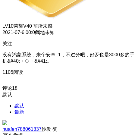
LV10
荣耀V40 前所未感
2021-07-6 00:06
属地未知
关注
没有鸿蒙系统，来个安卓11，不过分吧，好歹也是3000多的手
机&#40;・◇・&#41;。
1105阅读
评论
18
默认
默认
最新
huafen788061337
沙发
赞