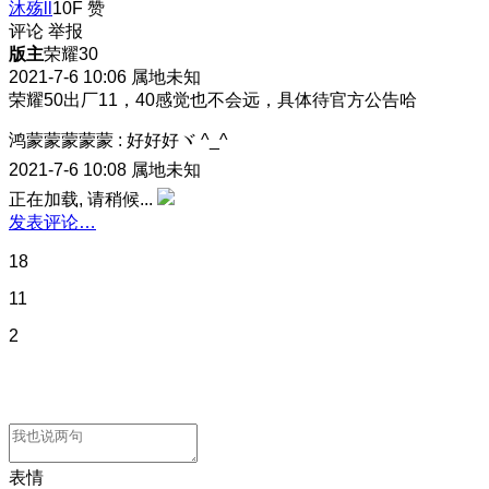
沐殇ll
10F
赞
评论
举报
版主
荣耀30
2021-7-6 10:06
属地未知
荣耀50出厂11，40感觉也不会远，具体待官方公告哈
鸿蒙蒙蒙蒙蒙
:
好好好ヾ ^_^
2021-7-6 10:08
属地未知
正在加载, 请稍候...
发表评论…
18
11
2
表情