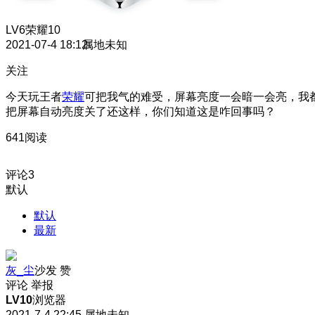
LV6
荣耀10
2021-07-4 18:12
属地未知
关注
今天玩王者
荣耀
可把我气的难受，屏幕亮度一会暗一会亮，我
把屏幕自动亮度关了还这样，你们知道这是咋回事吗？
641阅读
评论
3
默认
默认
最新
灰_尘
沙发
赞
评论
举报
LV10
浏览器
2021-7-4 22:45
属地未知