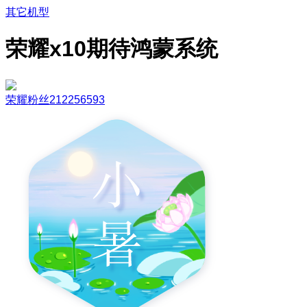
其它机型
荣耀x10期待鸿蒙系统
荣耀粉丝212256593