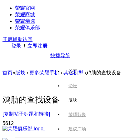
荣耀官网
荣耀商城
荣耀亲选
荣耀俱乐部
开启辅助访问
登录
/
立即注册
快捷导航
首页
首页
»
版块
›
更多荣耀手机
›
其它机型
›
鸡肋的查找设备
论坛
鸡肋的查找设备
版块
[复制帖子标题和链接]
荣耀影像
561
2
建议广场