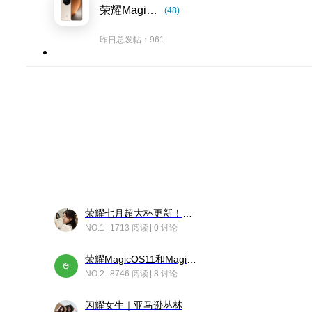
荣耀Magic8系列
(48)
昨日总发帖：961
荣耀七月超大杯更新！后台堆叠动画太丝滑！
NO.1
1713 阅读
0 讨论
荣耀MagicOS11和Magic10之间直观的区别是啥呢？
NO.2
8746 阅读
8 讨论
闪耀女生｜亚马逊丛林