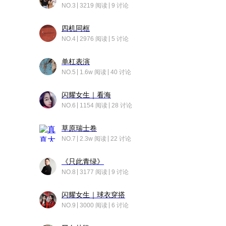
NO.3
3219 阅读
9 讨论
四机同框
NO.4
2976 阅读
5 讨论
单杠表演
NO.5
1.6w 阅读
40 讨论
闪耀女生｜看海
NO.6
1154 阅读
28 讨论
草原瑞士卷
NO.7
2.3w 阅读
22 讨论
《只此青绿》
NO.8
3177 阅读
9 讨论
闪耀女生｜球衣穿搭
NO.9
3000 阅读
6 讨论