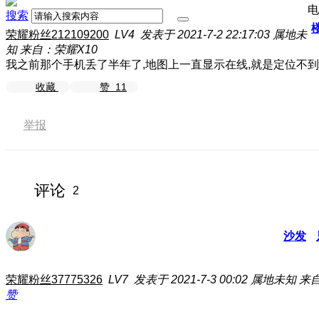
电
搜索
荣耀粉丝212109200
LV4
发表于 2021-7-2 22:17:03
属地未
知
来自：荣耀X10
我之前那个手机丢了半年了,地图上一直显示在线,就是定位不
收藏
赞
11
举报
评论
2
沙发
荣耀粉丝37775326
LV7
发表于 2021-7-3 00:02
属地未知
来自
赞