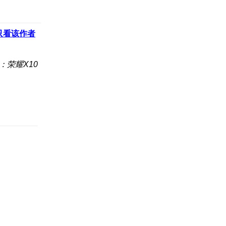
只看该作者
：荣耀X10