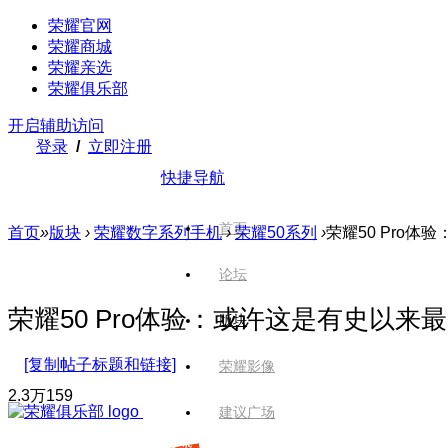
荣耀官网
荣耀商城
荣耀亲选
荣耀俱乐部
开启辅助访问
登录
/
立即注册
快捷导航
首页
首页
»
版块
›
荣耀数字系列手机
›
荣耀50系列
›
荣耀50 Pro
论坛
荣耀50 Pro体验：或许这是有史以
版块
[复制帖子标题和链接]
荣耀影像
2.3万
159
建议广场