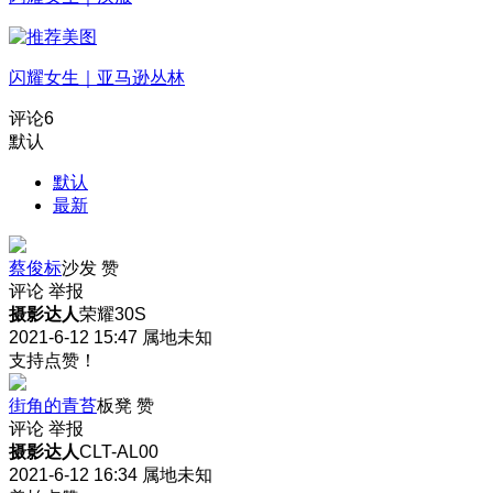
闪耀女生｜亚马逊丛林
评论
6
默认
默认
最新
蔡俊标
沙发
赞
评论
举报
摄影达人
荣耀30S
2021-6-12 15:47
属地未知
支持点赞！
街角的青苔
板凳
赞
评论
举报
摄影达人
CLT-AL00
2021-6-12 16:34
属地未知