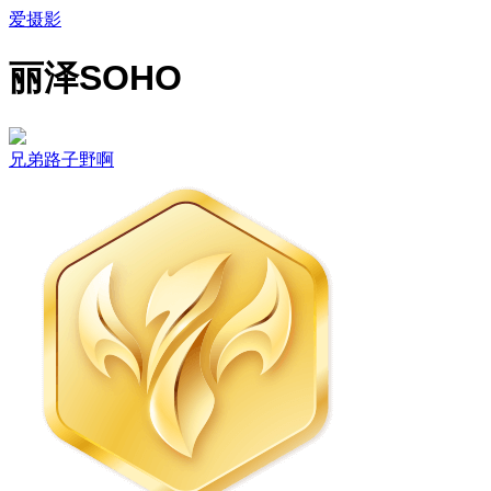
爱摄影
丽泽SOHO
兄弟路子野啊