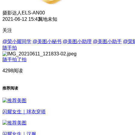
摄影达人
ELS-AN00
2021-06-12 15:43
属地未知
关注
@荣小耀同学
@美图小秘书
@美图小助理
@美图小助手
@荣
随手拍
随手拍了拍
4298阅读
推荐阅读
闪耀女生｜球衣穿搭
闪耀女生｜汉服