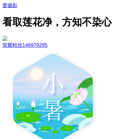
爱摄影
看取莲花净，方知不染心
荣耀粉丝146979295