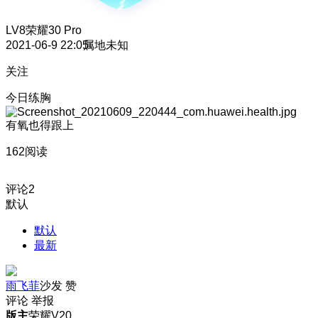
LV8
荣耀30 Pro
2021-06-9 22:05
属地未知
关注
今日练胸
有氧也得跟上
162阅读
评论
2
默认
默认
最新
雨飞菲
沙发
赞
评论
举报
版主
荣耀V20