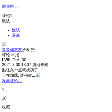
旅途路上
评论
1
默认
默认
最新
鲁鲁修杰罗
沙发
赞
评论
举报
LV9
LIO-AL00
2021-7-30 18:07
属地未知
贴住久一点就成功了
正在加载, 请稍候...
发表评论…
1
10
收藏