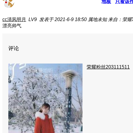
地板
只看该
cc清风明月
LV9
发表于 2021-6-9 18:50
属地未知
来自：荣耀X
漂亮
帅气
评论
荣耀粉丝203111511