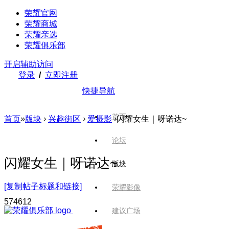
荣耀官网
荣耀商城
荣耀亲选
荣耀俱乐部
开启辅助访问
登录
/
立即注册
快捷导航
首页
首页
»
版块
›
兴趣街区
›
爱摄影
›
闪耀女生｜呀诺达~
论坛
闪耀女生｜呀诺达~
版块
[复制帖子标题和链接]
荣耀影像
5746
12
建议广场