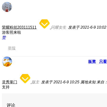
荣耀粉丝203111511
闪耀女生
发表于 2021-6-9 10:02
游客照来啦
赞
举报
板凳
只看
灵秀掌门
版主
发表于 2021-6-9 10:25
属地未知
来自
支持
评论