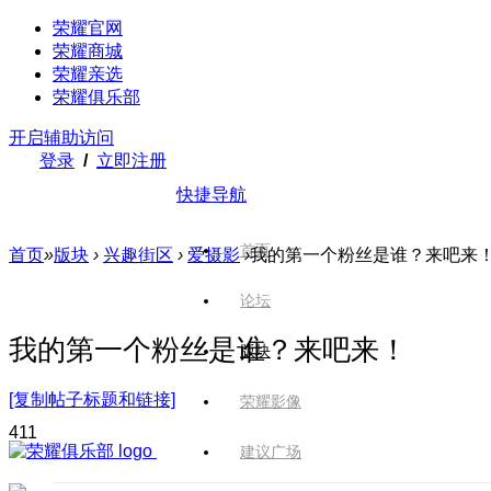
荣耀官网
荣耀商城
荣耀亲选
荣耀俱乐部
开启辅助访问
登录
/
立即注册
快捷导航
首页
首页
»
版块
›
兴趣街区
›
爱摄影
›
我的第一个粉丝是谁？来吧来
论坛
我的第一个粉丝是谁？来吧来！
版块
[复制帖子标题和链接]
荣耀影像
41
1
建议广场