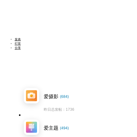
发表
打赏
分享
爱摄影
(684)
昨日总发帖：1736
爱主题
(494)