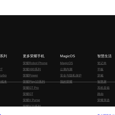
N系列
更多荣耀手机
MagicOS
智慧生活
荣耀Robot Phone
MagicOS
笔记本
RT
荣耀X80系列
公测内测
平板
urbo
荣耀Power
安全与隐私保护
穿戴
游戏本
荣耀Play10系列
我的荣耀
智慧屏
荣耀GT Pro
耳机音箱
荣耀GT
路由
荣耀V Purse
荣耀亲选
荣耀X70系列
与隐私的声明
关于cookies
法律信息