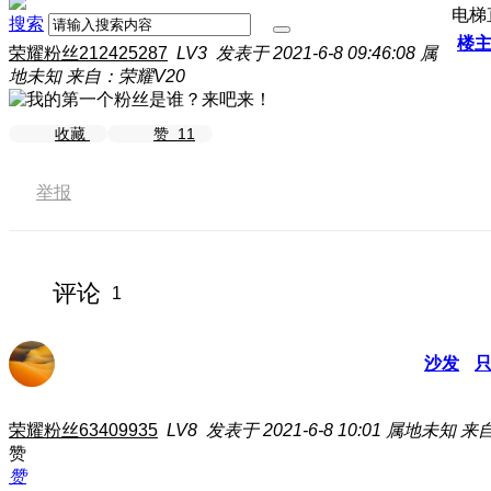
电梯
搜索
楼
荣耀粉丝212425287
LV3
发表于 2021-6-8 09:46:08
属
地未知
来自：荣耀V20
收藏
赞
11
举报
评论
1
沙发
荣耀粉丝63409935
LV8
发表于 2021-6-8 10:01
属地未知
来自
赞
赞