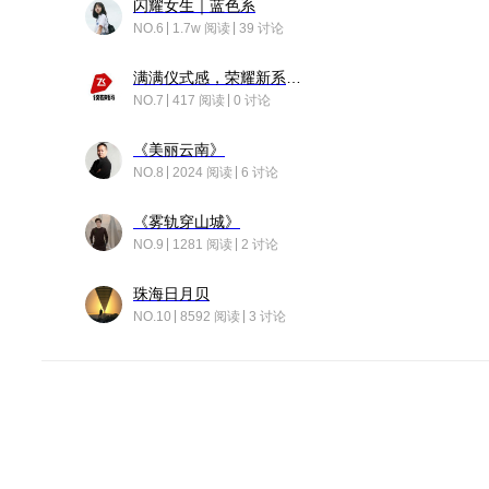
闪耀女生｜蓝色系
NO.6
1.7w 阅读
39 讨论
满满仪式感，荣耀新系统增加了个升级故事
NO.7
417 阅读
0 讨论
《美丽云南》
NO.8
2024 阅读
6 讨论
《雾轨穿山城》
NO.9
1281 阅读
2 讨论
珠海日月贝
NO.10
8592 阅读
3 讨论