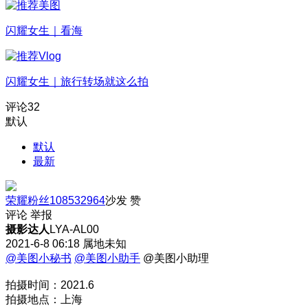
闪耀女生｜看海
闪耀女生｜旅行转场就这么拍
评论
32
默认
默认
最新
荣耀粉丝108532964
沙发
赞
评论
举报
摄影达人
LYA-AL00
2021-6-8 06:18
属地未知
@美图小秘书
@美图小助手
@美图小助理
拍摄时间：2021.6
拍摄地点：上海