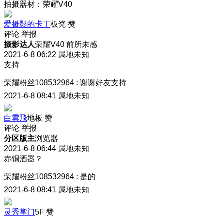
拍摄器材：荣耀V40
爱摄影的卡丁
板凳
赞
评论
举报
摄影达人
荣耀V40 前所未感
2021-6-8 06:22
属地未知
支持
荣耀粉丝108532964
:
谢谢好友支持
2021-6-8 08:41
属地未知
白雲飛
地板
赞
评论
举报
分区版主
浏览器
2021-6-8 06:44
属地未知
赤铜酒器？
荣耀粉丝108532964
:
是的
2021-6-8 08:41
属地未知
灵秀掌门
5F
赞