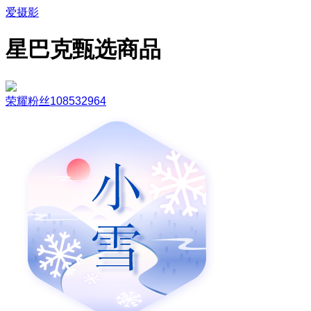
爱摄影
星巴克甄选商品
荣耀粉丝108532964