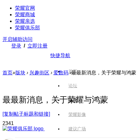
荣耀官网
荣耀商城
荣耀亲选
荣耀俱乐部
开启辅助访问
登录
/
立即注册
快捷导航
首页
首页
»
版块
›
兴趣街区
›
爱数码
›
最最新消息，关于荣耀与鸿蒙
论坛
最最新消息，关于荣耀与鸿蒙
版块
[复制帖子标题和链接]
荣耀影像
234
1
建议广场