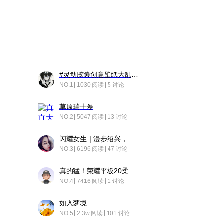
#灵动胶囊创意壁纸大乱斗#脑洞不限形式，灵感不分边界，体验追赛的快乐！
NO.1
1030 阅读
5 讨论
草原瑞士卷
NO.2
5047 阅读
13 讨论
闪耀女生｜漫步绍兴，寻找藏在老街的江南温柔
NO.3
6196 阅读
47 讨论
真的猛！荣耀平板20柔光版，竟然又有更新……
NO.4
7416 阅读
1 讨论
如入梦境
NO.5
2.3w 阅读
101 讨论