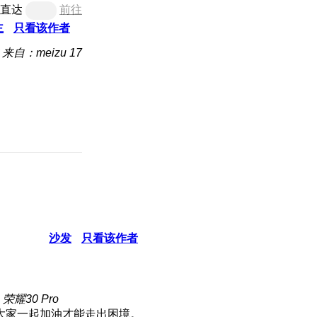
直达
前往
主
只看该作者
来自：meizu 17
沙发
只看该作者
荣耀30 Pro
大家一起加油才能走出困境。