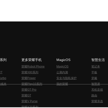
N系列
更多荣耀手机
MagicOS
智慧生活
荣耀Robot Phone
MagicOS
笔记本
RT
荣耀X80系列
公测内测
平板
urbo
荣耀Power
安全与隐私保护
穿戴
游戏本
荣耀Play10系列
我的荣耀
智慧屏
荣耀GT Pro
耳机音箱
荣耀GT
路由
荣耀V Purse
荣耀亲选
荣耀X70系列