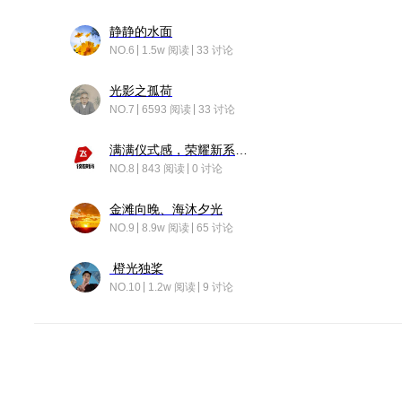
静静的水面
NO.6
1.5w 阅读
33 讨论
光影之孤荷
NO.7
6593 阅读
33 讨论
满满仪式感，荣耀新系统增加了个升级故事
NO.8
843 阅读
0 讨论
金滩向晚、海沐夕光
NO.9
8.9w 阅读
65 讨论
橙光独桨
NO.10
1.2w 阅读
9 讨论