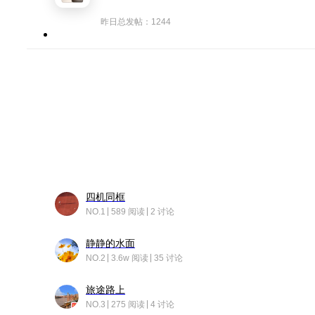
昨日总发帖：1244
四机同框
NO.1
589 阅读
2 讨论
静静的水面
NO.2
3.6w 阅读
35 讨论
旅途路上
NO.3
275 阅读
4 讨论