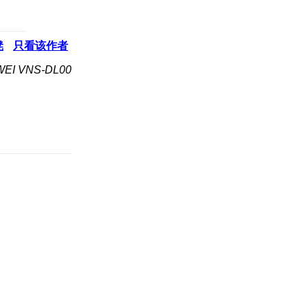
凳
只看该作者
I VNS-DL00