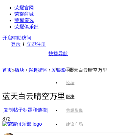
荣耀官网
荣耀商城
荣耀亲选
荣耀俱乐部
开启辅助访问
登录
/
立即注册
快捷导航
首页
首页
»
版块
›
兴趣街区
›
爱摄影
›
蓝天白云晴空万里
论坛
蓝天白云晴空万里
版块
[复制帖子标题和链接]
荣耀影像
87
2
建议广场