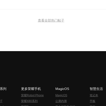
查看全部热门帖子
N系列
更多荣耀手机
MagicOS
智慧生活
荣耀Robot Phone
MagicOS
笔记本
RT
荣耀X80系列
公测内测
平板