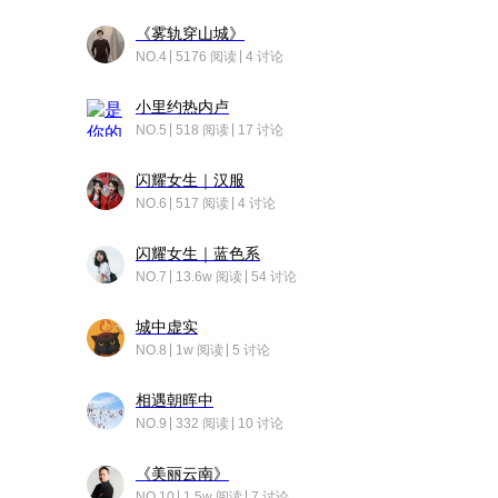
《雾轨穿山城》
NO.4
5176 阅读
4 讨论
小里约热内卢
NO.5
518 阅读
17 讨论
闪耀女生｜汉服
NO.6
517 阅读
4 讨论
闪耀女生｜蓝色系
NO.7
13.6w 阅读
54 讨论
城中虚实
NO.8
1w 阅读
5 讨论
相遇朝晖中
NO.9
332 阅读
10 讨论
《美丽云南》
NO.10
1.5w 阅读
7 讨论