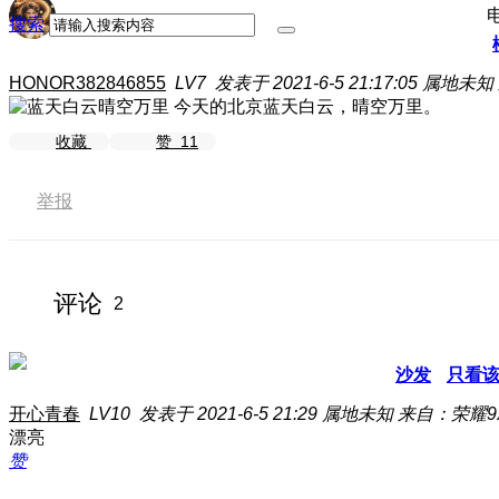
搜索
HONOR382846855
LV7
发表于 2021-6-5 21:17:05
属地未知
今天的北京蓝天白云，晴空万里。
收藏
赞
11
举报
评论
2
沙发
只看
开心青春
LV10
发表于 2021-6-5 21:29
属地未知
来自：荣耀9X
漂亮
赞