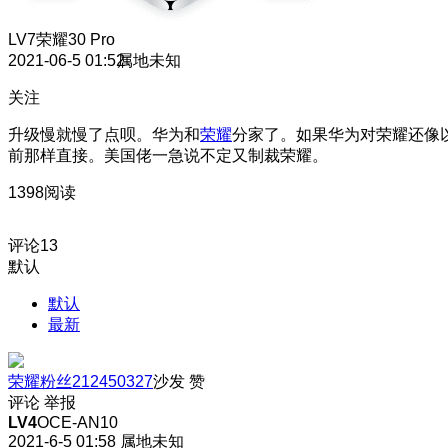
LV7
荣耀30 Pro
2021-06-5 01:52
属地未知
关注
升级慢就慢了点呗。华为和
荣耀
分家了。如果华为对荣耀还像
前那样直接。美国佬一急说不定又制裁荣耀。
1398阅读
评论
13
默认
默认
最新
荣耀粉丝212450327
沙发
赞
评论
举报
LV4
OCE-AN10
2021-6-5 01:58
属地未知