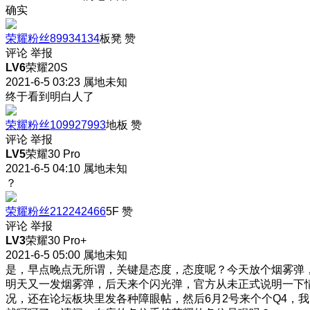
确实
荣耀粉丝89934134
板凳
赞
评论
举报
LV6
荣耀20S
2021-6-5 03:23
属地未知
终于看到明白人了
荣耀粉丝109927993
地板
赞
评论
举报
LV5
荣耀30 Pro
2021-6-5 04:10
属地未知
？
荣耀粉丝212242466
5F
赞
评论
举报
LV3
荣耀30 Pro+
2021-6-5 05:00
属地未知
是，早点晚点无所谓，关键是态度，态度呢？今天放个烟雾弹
明天又一发烟雾弹，后天来个闪光弹，官方从未正式说明一下
况，还在论坛板块里发各种障眼帖，然后6月2号来个个Q4，我