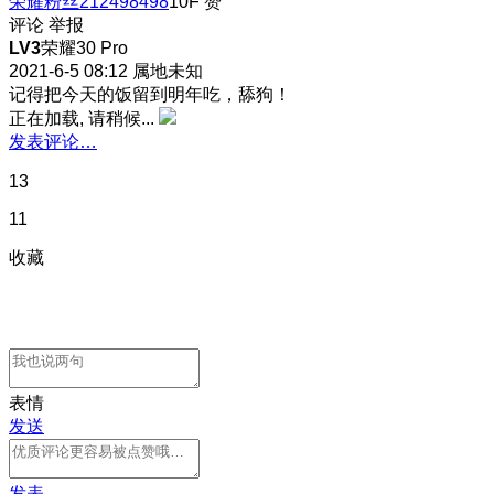
荣耀粉丝212498498
10F
赞
评论
举报
LV3
荣耀30 Pro
2021-6-5 08:12
属地未知
记得把今天的饭留到明年吃，舔狗！
正在加载, 请稍候...
发表评论…
13
11
收藏
表情
发送
发表