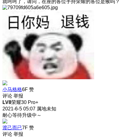
就呵呵了，请问，在座的各位手持荣耀的各位是猴吗？
小马格格
6F
赞
评论
举报
LV8
荣耀30 Pro+
2021-6-5 05:07
属地未知
耐心等待升级中～
渡己而已
7F
赞
评论
举报