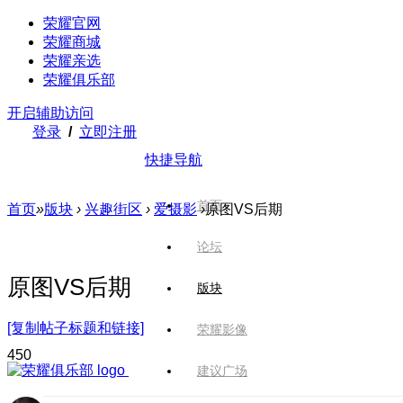
荣耀官网
荣耀商城
荣耀亲选
荣耀俱乐部
开启辅助访问
登录
/
立即注册
快捷导航
首页
首页
»
版块
›
兴趣街区
›
爱摄影
›
原图VS后期
论坛
原图VS后期
版块
[复制帖子标题和链接]
荣耀影像
45
0
建议广场