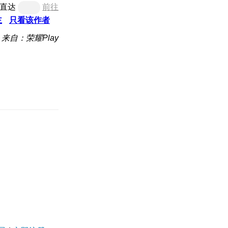
直达
前往
主
只看该作者
来自：荣耀Play