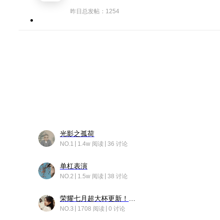
昨日总发帖：1254
光影之孤荷
NO.1
1.4w 阅读
36 讨论
单杠表演
NO.2
1.5w 阅读
38 讨论
荣耀七月超大杯更新！后台堆叠动画太丝滑！
NO.3
1708 阅读
0 讨论