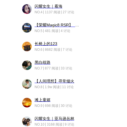
闪耀女生｜看海
NO.4
1137 阅读
27 讨论
【荣耀Magic8 RSR】 穹影
NO.5
481 阅读
4 讨论
长椅上的123
NO.6
8682 阅读
7 讨论
黑白歧路
NO.7
877 阅读
33 讨论
【人间理想】寻常烟火
NO.8
1.9w 阅读
11 讨论
滩上童嬉
NO.9
698 阅读
30 讨论
闪耀女生｜亚马逊丛林
NO.10
3168 阅读
9 讨论