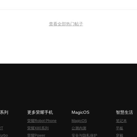
查看全部热门帖子
N系列
更多荣耀手机
MagicOS
智慧生活
荣耀Robot Phone
MagicOS
笔记本
RT
荣耀X80系列
公测内测
平板
urbo
荣耀Power
安全与隐私保护
穿戴