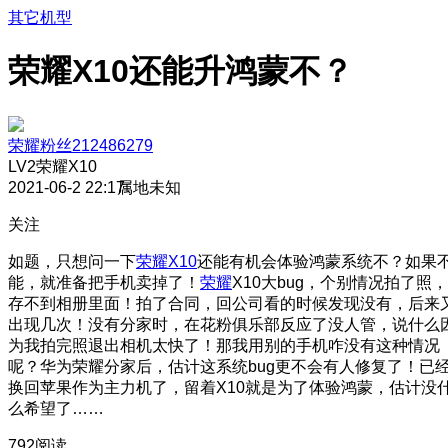
其它机型
荣耀X10还能升鸿蒙不？
荣耀粉丝212486279
LV2
荣耀X10
2021-06-2 22:17
属地未知
关注
如题，只想问一下
荣耀X10
还能有机会体验鸿蒙系统不？如果
能，就准备把手机卖掉了！
荣耀
X10大bug，个别情况拍了照，
存不到相册里面！拍了合同，回公司看的时候发现没有，后来
出现几次！没有分家时，在花粉俱乐部反应了没人管，说什么
为我拍完照退出相机太快了！那我用别的手机咋没有这种情况
呢？华为荣耀分家后，估计这系统bug更不会有人修复了！已
换回苹果作为主力机了，留着X10就是为了体验鸿蒙，估计没
么希望了……
792阅读