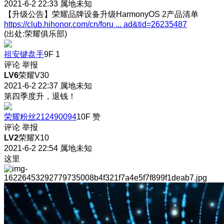
2021-6-2 22:33
属地未知
【升级公告】荣耀品牌设备升级HarmonyOS 2产品清单
https://club.hihonor.com/cn/foru ... ad&tid=26235487
(出处:荣耀俱乐部)
祖安键盘手
9F
1
评论
举报
LV6
荣耀V30
2021-6-2 22:37
属地未知
第四季度升，退钱！
荣耀粉丝212490094
10F
赞
评论
举报
LV2
荣耀X10
2021-6-2 22:54
属地未知
这里