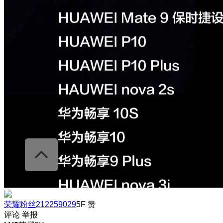
荣耀粉丝212259029
5F
赞
评论
举报