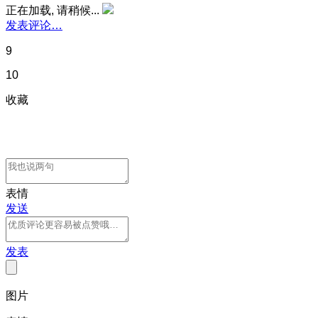
正在加载, 请稍候...
发表评论…
9
10
收藏
表情
发送
发表
图片