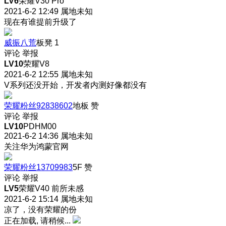
LV6
荣耀V30 Pro
2021-6-2 12:49
属地未知
现在有谁提前升级了
威振八荒
板凳
1
评论
举报
LV10
荣耀V8
2021-6-2 12:55
属地未知
V系列还没开始，开发者内测好像都没有
荣耀粉丝92838602
地板
赞
评论
举报
LV10
PDHM00
2021-6-2 14:36
属地未知
关注华为鸿蒙官网
荣耀粉丝13709983
5F
赞
评论
举报
LV5
荣耀V40 前所未感
2021-6-2 15:14
属地未知
凉了，没有荣耀的份
正在加载, 请稍候...