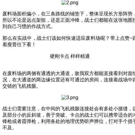
废料场面积偏小，在三条路线的铺垫下，整体呈现长方形阵势
所以不论是远点架狙，还是正面冲锋，战士们都能在这张地图
到自己习惯的作战方式。
那么在实战中，战士们该如何快速适应废料场呢？带上点赞~
着瘦普往下看！
硬刚卡点 样样精通
在废料场的两侧有通透的大通道，敌我双方都能直接看到对面
况，在大通道的两边缘位置还有可通过的房间，连接着战场中
交错的飞机残骸。
战士们需要注意，在中间的飞机残骸连接处会有多处小接缝，
及部分小的反斜坡，善于突破、卡点的战士们可以携带适合的
锋枪或者霞弹枪，利用各处的地理优势听声辨位，打对手个措
不及。