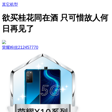
其它机型
欲买桂花同在酒 只可惜故人何
日再见了
荣耀粉丝212457770