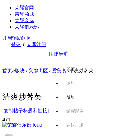
荣耀官网
荣耀商城
荣耀亲选
荣耀俱乐部
开启辅助访问
登录
/
立即注册
快捷导航
首页
首页
»
版块
›
兴趣街区
›
爱美食
›
清爽炒荠菜
论坛
清爽炒荠菜
版块
[复制帖子标题和链接]
荣耀影像
47
1
建议广场