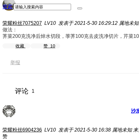
搜索
荣耀粉丝7075207
LV10
发表于 2021-5-30 16:29:12
属地未知
做法：
荠菜200克洗净后焯水切段，荸荠100克去皮洗净切片，芹菜
收藏
赞
10
举报
评论
1
沙
荣耀粉丝6904236
LV10
发表于 2021-5-30 16:38
属地未知
来
赞