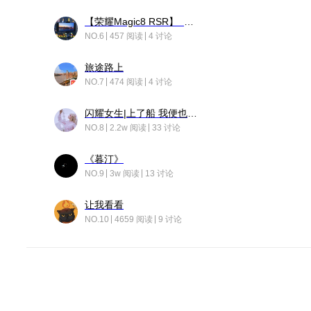
【荣耀Magic8 RSR】 穹影
NO.6
457 阅读
4 讨论
旅途路上
NO.7
474 阅读
4 讨论
闪耀女生|上了船 我便也成了故事中的人
NO.8
2.2w 阅读
33 讨论
《暮汀》
NO.9
3w 阅读
13 讨论
让我看看
NO.10
4659 阅读
9 讨论