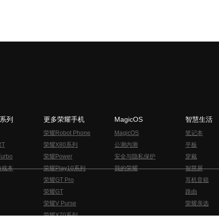
N系列
更多荣耀手机
MagicOS
智慧生活
荣耀Robot Phone
MagicOS
笔记本
RT
荣耀X80系列
公测内测
平板
urbo
荣耀Power
安全与隐私保护
穿戴
游戏本
荣耀Play10系列
我的荣耀
智慧屏
荣耀GT Pro
耳机音箱
荣耀GT
路由
荣耀V Purse
荣耀亲选
荣耀X70系列