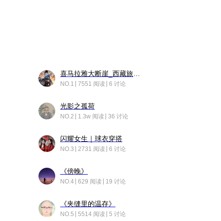
喜马拉雅大断崖_西藏旅行日记
NO.1
7551 阅读
6 讨论
光影之孤荷
NO.2
1.3w 阅读
36 讨论
闪耀女生｜球衣穿搭
NO.3
2731 阅读
6 讨论
《傍晚》
NO.4
629 阅读
19 讨论
《夹缝里的温存》
NO.5
5514 阅读
5 讨论