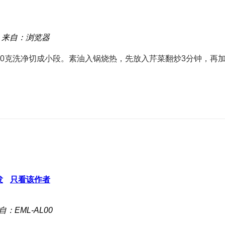
来自：浏览器
100克洗净切成小段。素油入锅烧热，先放入芹菜翻炒3分钟，
发
只看该作者
自：EML-AL00