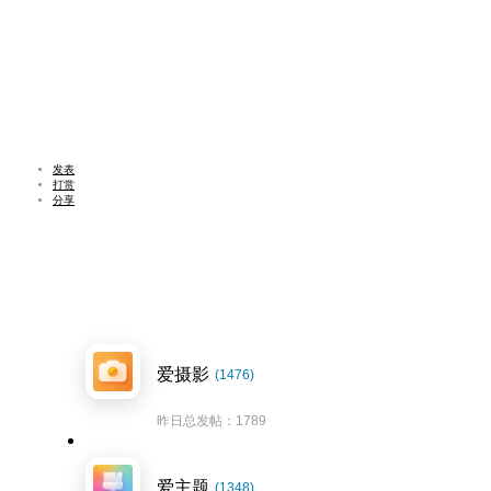
发表
打赏
分享
爱摄影
(1476)
昨日总发帖：1789
爱主题
(1348)