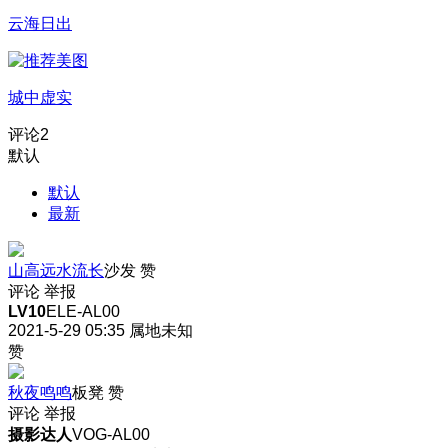
云海日出
城中虚实
评论
2
默认
默认
最新
山高远水流长
沙发
赞
评论
举报
LV10
ELE-AL00
2021-5-29 05:35
属地未知
赞
秋夜鸣鸣
板凳
赞
评论
举报
摄影达人
VOG-AL00