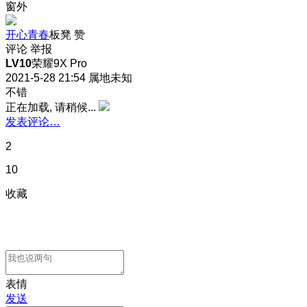
窗外
开心青春
板凳
赞
评论
举报
LV10
荣耀9X Pro
2021-5-28 21:54
属地未知
不错
正在加载, 请稍候...
发表评论…
2
10
收藏
表情
发送