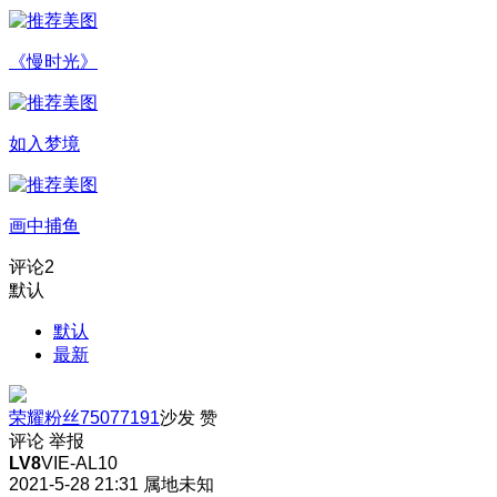
《慢时光》
如入梦境
画中捕鱼
评论
2
默认
默认
最新
荣耀粉丝75077191
沙发
赞
评论
举报
LV8
VIE-AL10
2021-5-28 21:31
属地未知