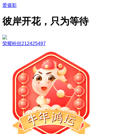
爱摄影
彼岸开花，只为等待
荣耀粉丝212425497