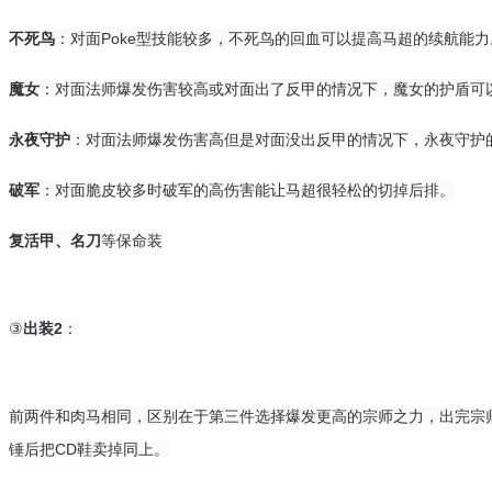
不死鸟
：对面Poke型技能较多，不死鸟的回血可以提高马超的续航能力
魔女
：对面法师爆发伤害较高或对面出了反甲的情况下，魔女的护盾可
永夜守护
：对面法师爆发伤害高但是对面没出反甲的情况下，永夜守护
破军
：对面脆皮较多时破军的高伤害能让马超很轻松的切掉后排。
复活甲、名刀
等保命装
③
出装2
：
前两件和肉马相同，区别在于第三件选择爆发更高的宗师之力，出完宗
锤后把CD鞋卖掉同上。