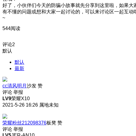
好了，小伙伴们今天的防骗小故事就先分享到这里啦，如果大
有不懂的问题或想和大家一起讨论的，可以来讨论区一起互动
~
544阅读
评论
2
默认
默认
最新
cc清风明月
沙发
赞
评论
举报
LV9
荣耀X10
2021-5-26 16:26
属地未知
荣耀粉丝212098376
板凳
赞
评论
举报
LV5
JER-AN10