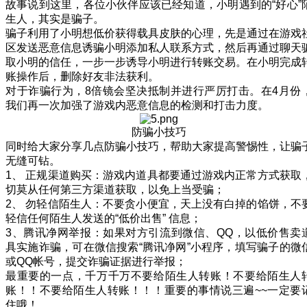
故事说到这里，各位小伙伴应该已经知道，小明遇到的“好心”
生人，其实是骗子。
骗子利用了小明想低价获得载具皮肤的心理，先是通过在游戏
区发送恶意信息诱骗小明添加私人联系方式，然后再通过聊天
取小明的信任，一步一步诱导小明进行转账交易。在小明完成
账操作后，删除好友非法获利。
对于诈骗行为，8倍镜会坚决抵制并进行严厉打击。在4月份
我们再一次加强了游戏内恶意信息的检测和打击力度。
防骗小技巧
同时给大家分享几点防骗小技巧，帮助大家提高警惕性，让骗
无缝可钻。
1、 正规渠道购买：游戏内道具都要通过游戏内正常方式获取
切莫从任何第三方渠道获取，以免上当受骗；
2、 勿轻信陌生人：不要贪小便宜，天上没有白掉的馅饼，不
轻信任何陌生人发送的“低价出售” 信息；
3、腾讯净网举报：如果对方引流到微信、QQ，以低价售卖
具实施诈骗，可在微信搜索“腾讯净网”小程序，填写骗子的微
或QQ帐号，提交诈骗证据进行举报；
最重要的一点，千万千万不要给陌生人转账！不要给陌生人
账！！不要给陌生人转账！！！重要的事情说三遍~~一定要
住哦！