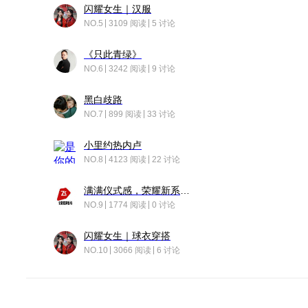
闪耀女生｜汉服
NO.5
3109 阅读
5 讨论
《只此青绿》
NO.6
3242 阅读
9 讨论
黑白歧路
NO.7
899 阅读
33 讨论
小里约热内卢
NO.8
4123 阅读
22 讨论
满满仪式感，荣耀新系统增加了个升级故事
NO.9
1774 阅读
0 讨论
闪耀女生｜球衣穿搭
NO.10
3066 阅读
6 讨论