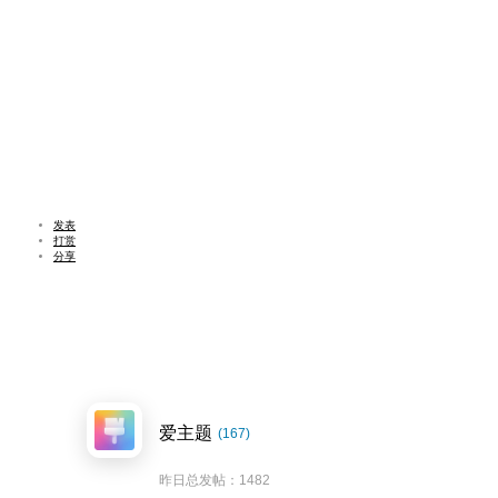
发表
打赏
分享
爱主题
(167)
昨日总发帖：1482