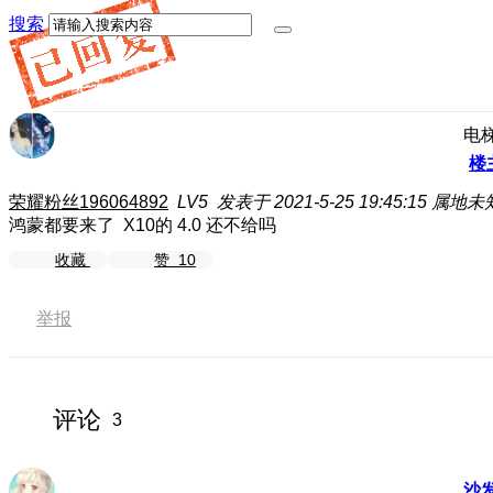
搜索
电
楼
荣耀粉丝196064892
LV5
发表于 2021-5-25 19:45:15
属地未
鸿蒙都要来了 X10的 4.0 还不给吗
收藏
赞
10
举报
评论
3
沙