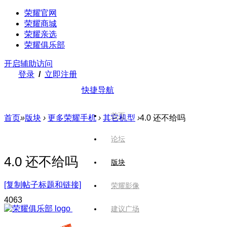
荣耀官网
荣耀商城
荣耀亲选
荣耀俱乐部
开启辅助访问
登录
/
立即注册
快捷导航
首页
首页
»
版块
›
更多荣耀手机
›
其它机型
›
4.0 还不给吗
论坛
4.0 还不给吗
版块
[复制帖子标题和链接]
荣耀影像
406
3
建议广场