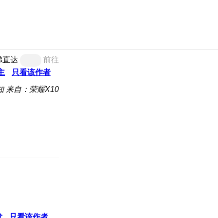
梯直达
前往
主
只看该作者
知
来自：荣耀X10
发
只看该作者