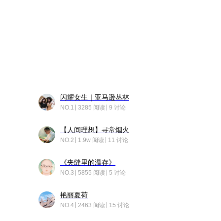
闪耀女生｜亚马逊丛林
NO.1
3285 阅读
9 讨论
【人间理想】寻常烟火
NO.2
1.9w 阅读
11 讨论
《夹缝里的温存》
NO.3
5855 阅读
5 讨论
艳丽夏荷
NO.4
2463 阅读
15 讨论