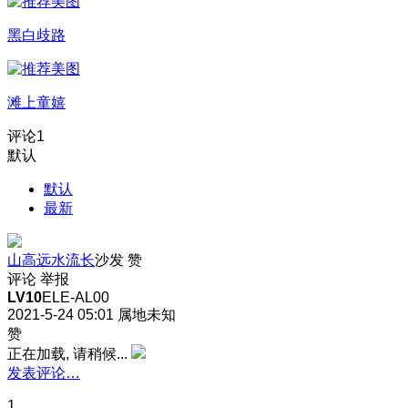
黑白歧路
滩上童嬉
评论
1
默认
默认
最新
山高远水流长
沙发
赞
评论
举报
LV10
ELE-AL00
2021-5-24 05:01
属地未知
赞
正在加载, 请稍候...
发表评论…
1