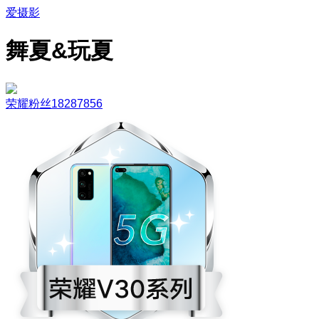
爱摄影
舞夏&玩夏
荣耀粉丝18287856