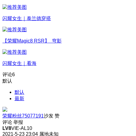
闪耀女生｜泰兰德穿搭
【荣耀Magic8 RSR】 穹影
闪耀女生｜看海
评论
6
默认
默认
最新
荣耀粉丝75077191
沙发
赞
评论
举报
LV8
VIE-AL10
2021-5-23 23:04
属地未知