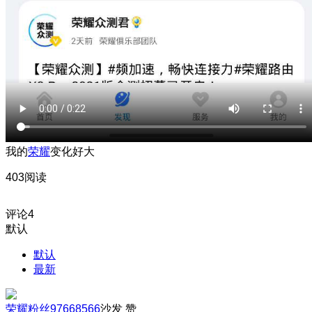
我的
荣耀
变化好大
403阅读
评论
4
默认
默认
最新
荣耀粉丝97668566
沙发
赞