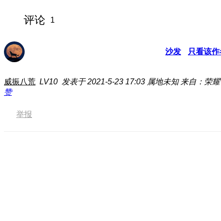
评论
1
沙发
只看该作
威振八荒
LV10
发表于 2021-5-23 17:03
属地未知
来自：荣耀
赞
举报