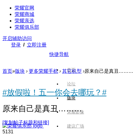
荣耀官网
荣耀商城
荣耀亲选
荣耀俱乐部
开启辅助访问
登录
/
立即注册
快捷导航
首页
首页
»
版块
›
更多荣耀手机
›
其它机型
›
原来自己是真丑………
论坛
#放假啦！五一你会去哪玩？#
版块
原来自己是真丑………
荣耀影像
[复制帖子标题和链接]
建议广场
513
1