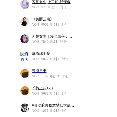
闪耀女生|上了船 我便也成了故事中的人
NO.3
371 阅读
13 讨论
《美丽云南》
NO.4
9007 阅读
7 讨论
闪耀女生｜漫步绍兴，寻找藏在老街的江南温柔
NO.5
7540 阅读
47 讨论
草原瑞士卷
NO.6
5872 阅读
13 讨论
云海日出
NO.7
1.3w 阅读
31 讨论
长椅上的123
NO.8
3688 阅读
6 讨论
#灵动胶囊创意壁纸大乱斗#脑洞不限形式，灵感不分边界，体验追赛的快乐！
NO.9
1077 阅读
5 讨论