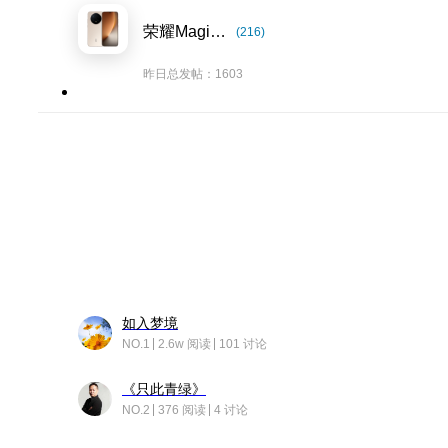
荣耀Magic8系列
(216)
昨日总发帖：1603
如入梦境
NO.1
2.6w 阅读
101 讨论
《只此青绿》
NO.2
376 阅读
4 讨论