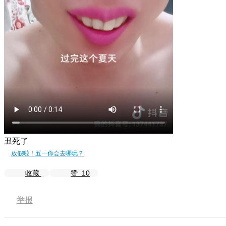
丑死了
放假啦！五一你会去哪玩？
收藏
赞
10
举报