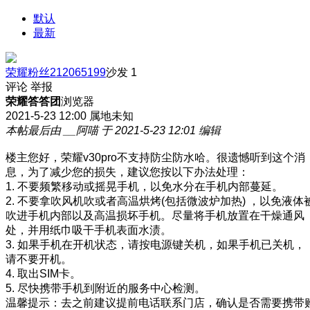
默认
最新
荣耀粉丝212065199
沙发
1
评论
举报
荣耀答答团
浏览器
2021-5-23 12:00
属地未知
本帖最后由 __阿喵 于 2021-5-23 12:01 编辑
楼主您好，荣耀v30pro不支持防尘防水哈。很遗憾听到这个消
息，为了减少您的损失，建议您按以下办法处理：
1. 不要频繁移动或摇晃手机，以免水分在手机内部蔓延。
2. 不要拿吹风机吹或者高温烘烤(包括微波炉加热) ，以免液体
吹进手机内部以及高温损坏手机。尽量将手机放置在干燥通风
处，并用纸巾吸干手机表面水渍。
3. 如果手机在开机状态，请按电源键关机，如果手机已关机，
请不要开机。
4. 取出SIM卡。
5. 尽快携带手机到附近的服务中心检测。
温馨提示：去之前建议提前电话联系门店，确认是否需要携带