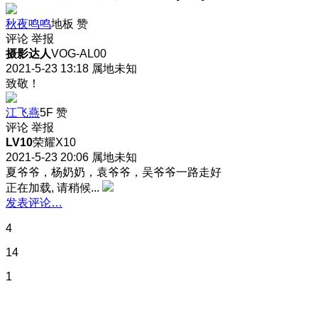
秋夜鸣鸣
地板
赞
评论
举报
摄影达人
VOG-AL00
2021-5-23 13:18
属地未知
致敬！
江飞燕
5F
赞
评论
举报
LV10
荣耀X10
2021-5-23 20:06
属地未知
夏爷爷，杨奶奶，袁爷爷，吴爷爷一路走好
正在加载, 请稍候...
发表评论…
4
14
1