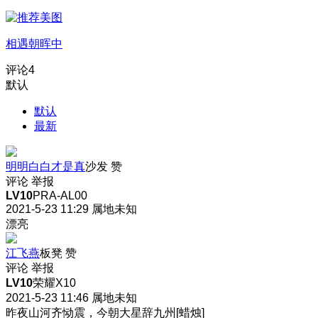
相遇朝晖中
评论
4
默认
默认
最新
明明白白才是真
沙发
赞
评论
举报
LV10
PRA-AL00
2021-5-23 11:29
属地未知
漂亮
江飞燕
板凳
赞
评论
举报
LV10
荣耀X10
2021-5-23 11:46
属地未知
昨夜山河齐恸震，今朝大星辞九州[蜡烛]