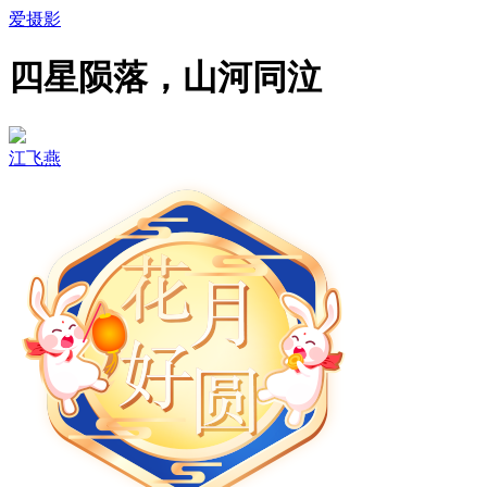
爱摄影
四星陨落，山河同泣
江飞燕