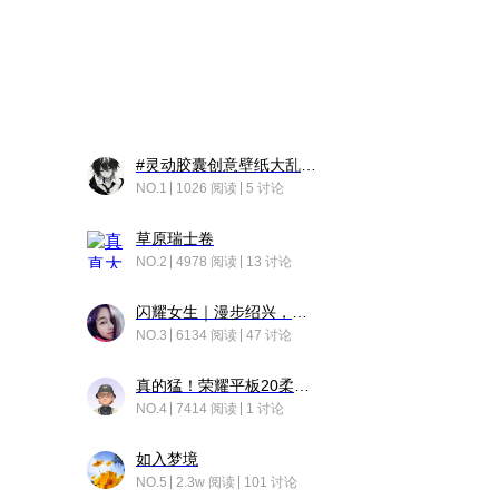
#灵动胶囊创意壁纸大乱斗#脑洞不限形式，灵感不分边界，体验追赛的快乐！
NO.1
1026 阅读
5 讨论
草原瑞士卷
NO.2
4978 阅读
13 讨论
闪耀女生｜漫步绍兴，寻找藏在老街的江南温柔
NO.3
6134 阅读
47 讨论
真的猛！荣耀平板20柔光版，竟然又有更新……
NO.4
7414 阅读
1 讨论
如入梦境
NO.5
2.3w 阅读
101 讨论