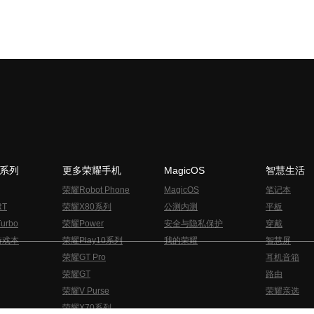
N系列
更多荣耀手机
MagicOS
智慧生活
荣耀Robot Phone
MagicOS
笔记本
RT
荣耀X80系列
公测内测
平板
urbo
荣耀Power
安全与隐私保护
穿戴
游戏本
荣耀Play10系列
我的荣耀
智慧屏
荣耀GT Pro
耳机音箱
荣耀GT
路由
荣耀V Purse
荣耀亲选
荣耀X70系列