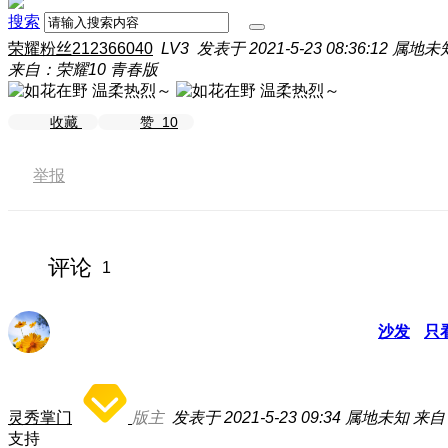
搜索
荣耀粉丝212366040
LV3
发表于 2021-5-23 08:36:12
属地未
来自：荣耀10 青春版
收藏
赞
10
举报
评论
1
沙发
只
灵秀掌门
版主
发表于 2021-5-23 09:34
属地未知
来自
支持