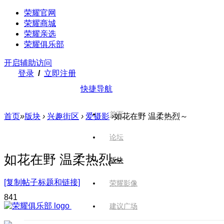
荣耀官网
荣耀商城
荣耀亲选
荣耀俱乐部
开启辅助访问
登录
/
立即注册
快捷导航
首页
首页
»
版块
›
兴趣街区
›
爱摄影
›
如花在野 温柔热烈～
论坛
如花在野 温柔热烈～
版块
[复制帖子标题和链接]
荣耀影像
84
1
建议广场