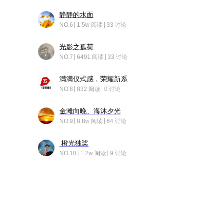
静静的水面
NO.6
1.5w 阅读
33 讨论
光影之孤荷
NO.7
6491 阅读
33 讨论
满满仪式感，荣耀新系统增加了个升级故事
NO.8
832 阅读
0 讨论
金滩向晚、海沐夕光
NO.9
8.8w 阅读
64 讨论
橙光独桨
NO.10
1.2w 阅读
9 讨论