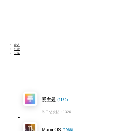
发表
打赏
分享
爱主题
(2132)
昨日总发帖：1326
MagicOS
(1966)