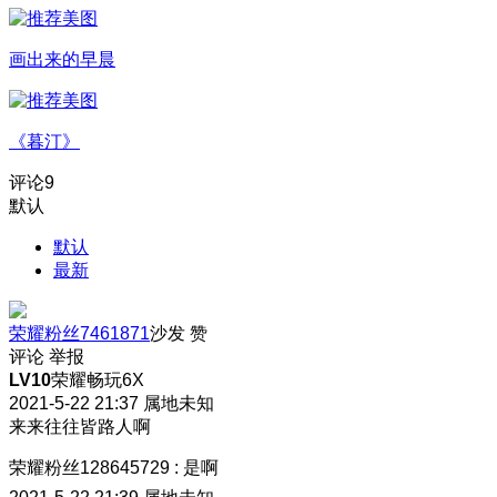
画出来的早晨
《暮汀》
评论
9
默认
默认
最新
荣耀粉丝7461871
沙发
赞
评论
举报
LV10
荣耀畅玩6X
2021-5-22 21:37
属地未知
来来往往皆路人啊
荣耀粉丝128645729
:
是啊