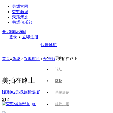
荣耀官网
荣耀商城
荣耀亲选
荣耀俱乐部
开启辅助访问
登录
/
立即注册
快捷导航
首页
首页
»
版块
›
兴趣街区
›
爱摄影
›
美拍在路上
论坛
美拍在路上
版块
[复制帖子标题和链接]
荣耀影像
31
2
建议广场