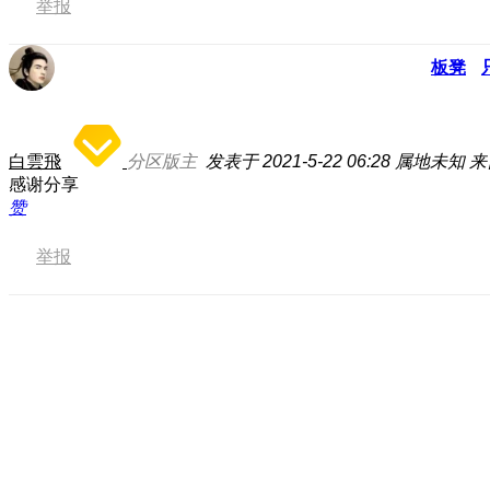
举报
板凳
白雲飛
分区版主
发表于 2021-5-22 06:28
属地未知
来
感谢分享
赞
举报