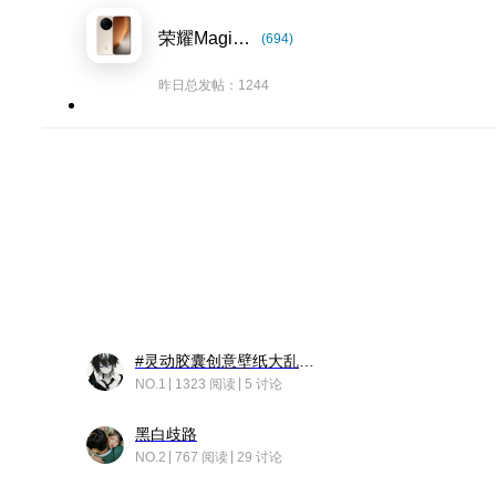
荣耀Magic8系列
(694)
昨日总发帖：1244
#灵动胶囊创意壁纸大乱斗#脑洞不限形式，灵感不分边界，体验追赛的快乐！
NO.1
1323 阅读
5 讨论
黑白歧路
NO.2
767 阅读
29 讨论