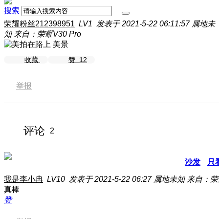
搜索
荣耀粉丝212398951
LV1
发表于 2021-5-22 06:11:57
属地未
知
来自：荣耀V30 Pro
美景
收藏
赞
12
举报
评论
2
沙发
只
我是李小冉
LV10
发表于 2021-5-22 06:27
属地未知
来自：荣耀
真棒
赞