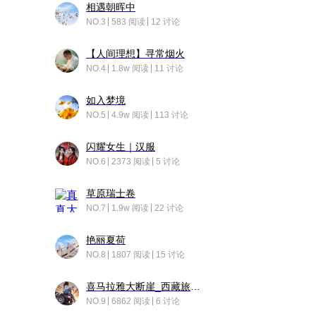
相遇朝晖中
NO.3
583 阅读
12 讨论
【人间理想】寻常烟火
NO.4
1.8w 阅读
11 讨论
如入梦境
NO.5
4.9w 阅读
113 讨论
闪耀女生｜汉服
NO.6
2373 阅读
5 讨论
草原瑞士卷
NO.7
1.9w 阅读
22 讨论
艳丽夏荷
NO.8
1807 阅读
15 讨论
喜马拉雅大断崖_西藏旅行日记
NO.9
6862 阅读
6 讨论