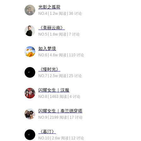
光影之孤荷
NO.4
1.2w 阅读
36 讨论
《美丽云南》
NO.5
1.6w 阅读
7 讨论
如入梦境
NO.6
4.6w 阅读
110 讨论
《慢时光》
NO.7
2.5w 阅读
25 讨论
闪耀女生｜汉服
NO.8
1463 阅读
4 讨论
闪耀女生｜泰兰德穿搭
NO.9
2199 阅读
17 讨论
《暮汀》
NO.10
2.6w 阅读
12 讨论