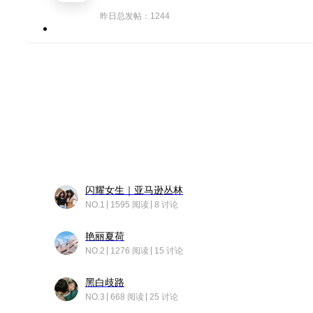
昨日总发帖：1244
闪耀女生｜亚马逊丛林
NO.1
1595 阅读
8 讨论
艳丽夏荷
NO.2
1276 阅读
15 讨论
黑白歧路
NO.3
668 阅读
25 讨论