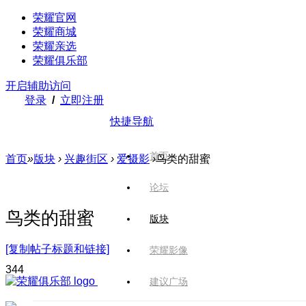
荣耀官网
荣耀商城
荣耀亲选
荣耀俱乐部
开启辅助访问
登录
/
立即注册
快捷导航
首页
首页
»
版块
›
兴趣街区
›
爱摄影
›
鸟类的甜蜜
论坛
鸟类的甜蜜
版块
[复制帖子标题和链接]
荣耀影像
34
4
建议广场