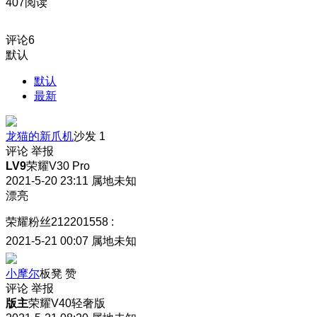
407阅读
评论
6
默认
默认
最新
龙猫的新爪机
沙发
1
评论
举报
LV9
荣耀V30 Pro
2021-5-20 23:11
属地未知
漂亮
荣耀粉丝212201558
:
2021-5-21 00:07
属地未知
小摩尔
板凳
赞
评论
举报
版主
荣耀V40轻奢版