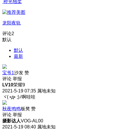
橙光独桨
龙阳夜轨
评论
2
默认
默认
最新
宝爷1
沙发
赞
评论
举报
LV10
荣耀9
2021-5-19 07:35
属地未知
ヾ( •д• ;)ﾉ啊哇哇
秋夜鸣鸣
板凳
赞
评论
举报
摄影达人
VOG-AL00
2021-5-19 08:40
属地未知