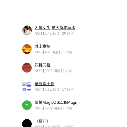
闪耀女生|夏天就要玩水！！
NO.1
1.4w 阅读
20 讨论
滩上童嬉
NO.2
497 阅读
28 讨论
四机同框
NO.3
1011 阅读
2 讨论
草原瑞士卷
NO.4
1.2w 阅读
17 讨论
荣耀MagicOS11和Magic10之间直观的区别是啥呢？
NO.5
6739 阅读
7 讨论
《暮汀》