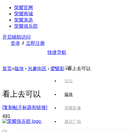
荣耀官网
荣耀商城
荣耀亲选
荣耀俱乐部
开启辅助访问
登录
/
立即注册
快捷导航
首页
首页
»
版块
›
兴趣街区
›
爱摄影
›
看上去可以
论坛
看上去可以
版块
[复制帖子标题和链接]
荣耀影像
49
1
建议广场