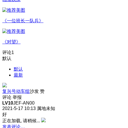
《一位班长一队兵》
《对望》
评论
1
默认
默认
最新
复兴号动车组
沙发
赞
评论
举报
LV10
JEF-AN00
2021-5-17 10:13
属地未知
好
正在加载, 请稍候...
发表评论…