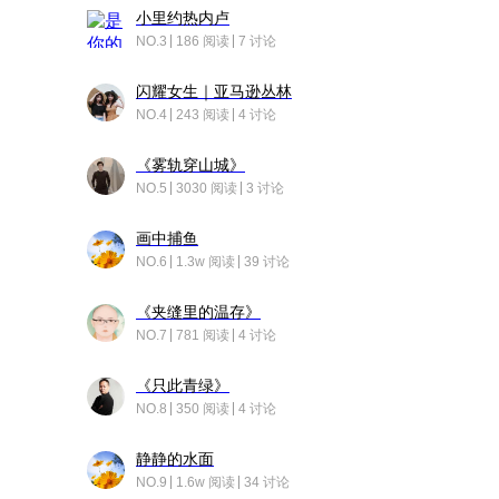
小里约热内卢
NO.3
186 阅读
7 讨论
闪耀女生｜亚马逊丛林
NO.4
243 阅读
4 讨论
《雾轨穿山城》
NO.5
3030 阅读
3 讨论
画中捕鱼
NO.6
1.3w 阅读
39 讨论
《夹缝里的温存》
NO.7
781 阅读
4 讨论
《只此青绿》
NO.8
350 阅读
4 讨论
静静的水面
NO.9
1.6w 阅读
34 讨论