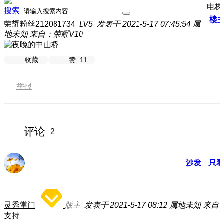
电
搜索
楼
荣耀粉丝212081734
LV5
发表于 2021-5-17 07:45:54
属
地未知
来自：荣耀V10
收藏
赞
11
举报
评论
2
沙发
只
灵秀掌门
版主
发表于 2021-5-17 08:12
属地未知
来自
支持