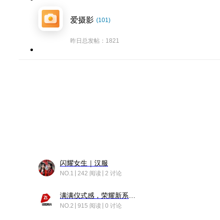
爱摄影
(101)
昨日总发帖：1821
闪耀女生｜汉服
NO.1
242 阅读
2 讨论
满满仪式感，荣耀新系统增加了个升级故事
NO.2
915 阅读
0 讨论