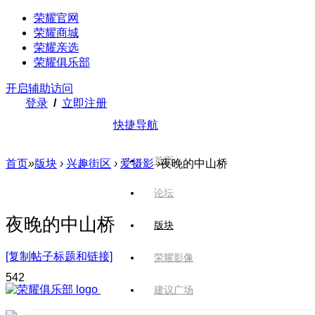
荣耀官网
荣耀商城
荣耀亲选
荣耀俱乐部
开启辅助访问
登录
/
立即注册
快捷导航
首页
首页
»
版块
›
兴趣街区
›
爱摄影
›
夜晚的中山桥
论坛
夜晚的中山桥
版块
[复制帖子标题和链接]
荣耀影像
54
2
建议广场