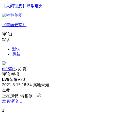
【人间理想】寻常烟火
《美丽云南》
评论
1
默认
默认
最新
gt980t
沙发
赞
评论
举报
LV9
荣耀V20
2021-5-15 16:34
属地未知
点赞
正在加载, 请稍候...
发表评论…
1