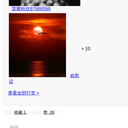
荣耀粉丝97668566
+ 10
俞凯
议
查看全部打赏 >
收藏
1
赞
28
举报