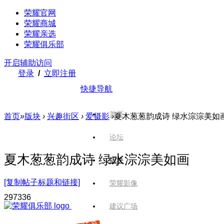
荣耀官网
荣耀商城
荣耀亲选
荣耀俱乐部
开启辅助访问
登录
/
立即注册
快捷导航
首页
首页
»
版块
›
兴趣街区
›
爱摄影
›
夏木葱葱韵成诗 绿水淙淙美如
论坛
夏木葱葱韵成诗 绿水淙淙美如画
版块
[复制帖子标题和链接]
荣耀影像
2973
36
建议广场