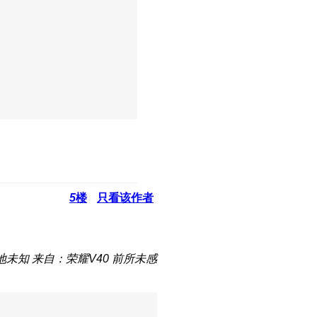
5
楼
只看该作者
地未知
来自：荣耀V40 前所未感