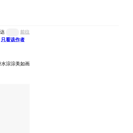
达
前往
只看该作者