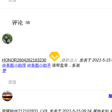
评论
36
HONOR2604262163230
摄影达人
发表于 2021-5-15 
@美图小助理
@美图小助手
请帮盖章，多谢
赞
举报
荣耀粉丝212102831
LV9
发表于 2021-5-15 09:24
属地未知