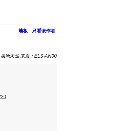
地板
只看该作者
属地未知
来自：ELS-AN00
230