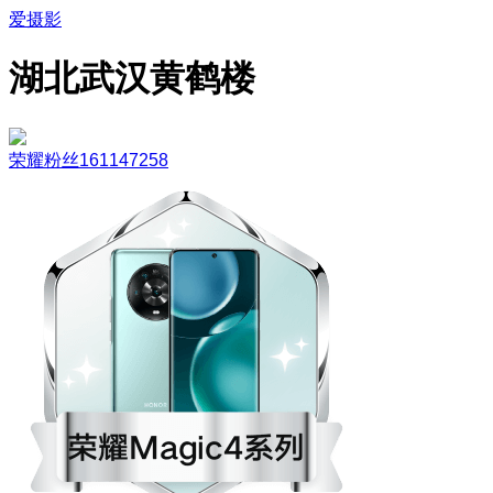
爱摄影
湖北武汉黄鹤楼
荣耀粉丝161147258