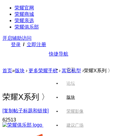
荣耀官网
荣耀商城
荣耀亲选
荣耀俱乐部
开启辅助访问
登录
/
立即注册
快捷导航
首页
首页
»
版块
›
更多荣耀手机
›
其它机型
›
荣耀X系列 〉
论坛
荣耀X系列 〉
版块
[复制帖子标题和链接]
荣耀影像
625
13
建议广场