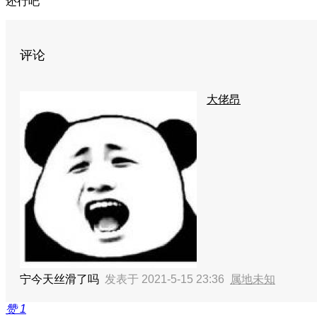
还行吧
评论
大佬昂
宁今天丝滑了吗
发表于 2021-5-15 23:36
属地未知
赞
1